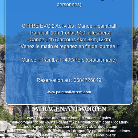
personnes)
OFFRE EVG 2 Activités : Canoe + paintball
- Paintball 10h (Forfait 500 billes/pers)
- Canoe 14h (parcours 4km,8km,12km)
"Venez le matin et repartez en fin de journée !"
Canoe + Paintball : 40€/Pers (Gratuit marié)
Réservation au :
0684726849
www.paintball-xtrem.com
WFRAGEN / ANTWORTEN
www.ardeche-adventure.com
-
Mentions légales
mini-golf-geant.com
-
water-game.fr
-
paintball-xtrem.com
-
location-
canoe-kayak.com
-
location-canoe-kayak-ardeche.com
paintball-ardeche.net
-
air-filets.com
-
dragon-fly-parachutisme
-
cimes-
canyons
-
Genêt d'Or Vogüé
-
Camping 'Les Peupliers'